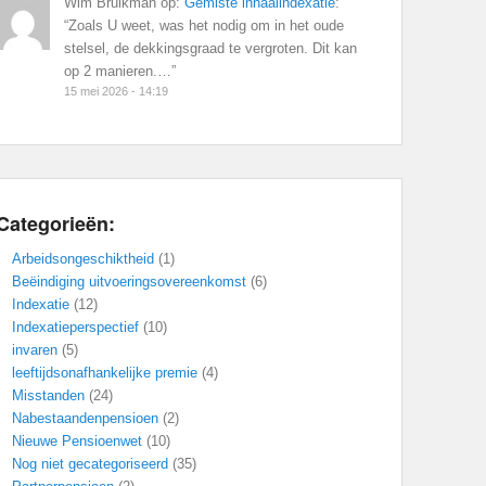
Wim Bruikman
op:
Gemiste inhaalindexatie
:
“
Zoals U weet, was het nodig om in het oude
stelsel, de dekkingsgraad te vergroten. Dit kan
op 2 manieren.…
”
15 mei 2026 - 14:19
Categorieën:
Arbeidsongeschiktheid
(1)
Beëindiging uitvoeringsovereenkomst
(6)
Indexatie
(12)
Indexatieperspectief
(10)
invaren
(5)
leeftijdsonafhankelijke premie
(4)
Misstanden
(24)
Nabestaandenpensioen
(2)
Nieuwe Pensioenwet
(10)
Nog niet gecategoriseerd
(35)