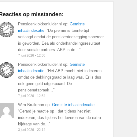
Reacties op misstanden:
Pensioenklokkenluider.nl
op:
Gemiste
inhaalindexatie
: “
De premie is toentertijd
verlaagd omdat de pensioentoezegging soberder
is geworden. Eea als onderhandelingsresultaat
door sociale partners. ABP is de…
”
7 juni 2026 - 12:58
Pensioenklokkenluider.nl
op:
Gemiste
inhaalindexatie
: “
Het ABP mocht niet indexeren
omdat de dekkingsgraad te laag was. Er is dus
ook geen geld uitgespaard. De
pensioenafspraak…
”
7 juni 2026 - 12:54
Wim Bruikman
op:
Gemiste inhaalindexatie
:
“
Gerard je reactie op , dat tijdens het niet
indexeren, dus tijdens het leveren van de extra
bijdrage van de…
”
3 juni 2026 - 22:14