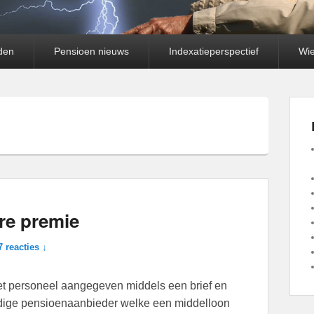
den
Pensioen nieuws
Indexatieperspectief
Wie
re premie
7 reacties ↓
t personeel aangegeven middels een brief en
uidige pensioenaanbieder welke een middelloon