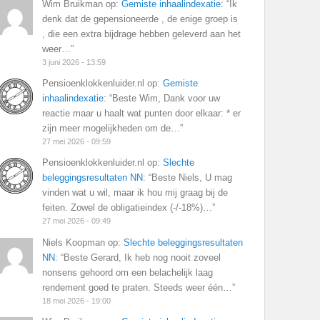
Wim Bruikman
op:
Gemiste inhaalindexatie
: “
Ik
denk dat de gepensioneerde , de enige groep is
, die een extra bijdrage hebben geleverd aan het
weer…
”
3 juni 2026 - 13:59
Pensioenklokkenluider.nl
op:
Gemiste
inhaalindexatie
: “
Beste Wim, Dank voor uw
reactie maar u haalt wat punten door elkaar: * er
zijn meer mogelijkheden om de…
”
27 mei 2026 - 09:59
Pensioenklokkenluider.nl
op:
Slechte
beleggingsresultaten NN
: “
Beste Niels, U mag
vinden wat u wil, maar ik hou mij graag bij de
feiten. Zowel de obligatieindex (-/-18%)…
”
27 mei 2026 - 09:49
Niels Koopman
op:
Slechte beleggingsresultaten
NN
: “
Beste Gerard, Ik heb nog nooit zoveel
nonsens gehoord om een belachelijk laag
rendement goed te praten. Steeds weer één…
”
18 mei 2026 - 19:00