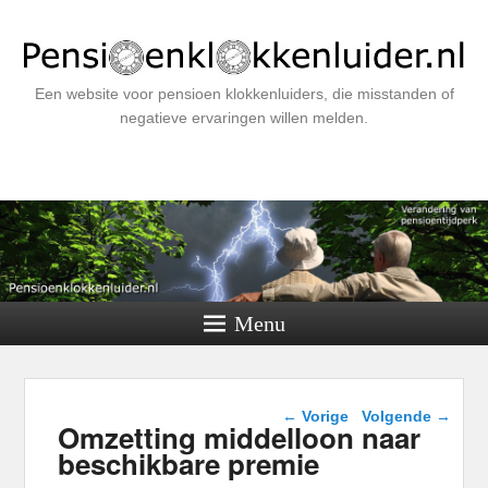
Een website voor pensioen klokkenluiders, die misstanden of
negatieve ervaringen willen melden.
Menu
Berichtnavigatie
←
Vorige
Volgende
→
Omzetting middelloon naar
beschikbare premie