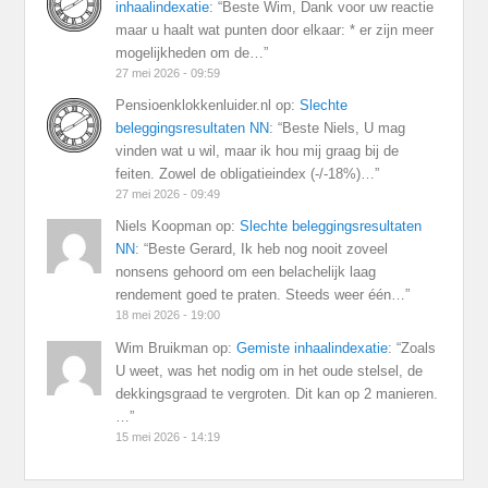
inhaalindexatie
: “
Beste Wim, Dank voor uw reactie
maar u haalt wat punten door elkaar: * er zijn meer
mogelijkheden om de…
”
27 mei 2026 - 09:59
Pensioenklokkenluider.nl
op:
Slechte
beleggingsresultaten NN
: “
Beste Niels, U mag
vinden wat u wil, maar ik hou mij graag bij de
feiten. Zowel de obligatieindex (-/-18%)…
”
27 mei 2026 - 09:49
Niels Koopman
op:
Slechte beleggingsresultaten
NN
: “
Beste Gerard, Ik heb nog nooit zoveel
nonsens gehoord om een belachelijk laag
rendement goed te praten. Steeds weer één…
”
18 mei 2026 - 19:00
Wim Bruikman
op:
Gemiste inhaalindexatie
: “
Zoals
U weet, was het nodig om in het oude stelsel, de
dekkingsgraad te vergroten. Dit kan op 2 manieren.
…
”
15 mei 2026 - 14:19