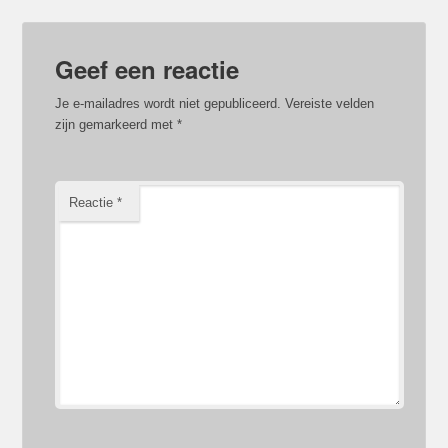
Geef een reactie
Je e-mailadres wordt niet gepubliceerd.
Vereiste velden
zijn gemarkeerd met
*
Reactie
*