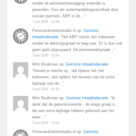
omdat de pensioentoezegging soberder is
geworden. Eea als onderhandelingsresultaat door
sociale partners. ABP is de…
”
7 juni 2026 - 12:58
Pensioenklokkenluider.nl
op:
Gemiste
inhaalindexatie
: “
Het ABP mocht niet indexeren
omdat de dekkingsgraad te laag was. Er is dus ook
geen geld uitgespaard. De pensioenafspraak…
”
7 juni 2026 - 12:54
Wim Bruikman
op:
Gemiste inhaalindexatie
:
“
Gerard je reactie op , dat tijdens het niet
indexeren, dus tijdens het leveren van de extra
bijdrage van de…
”
3 juni 2026 - 22:14
Wim Bruikman
op:
Gemiste inhaalindexatie
: “
Ik
denk dat de gepensioneerde , de enige groep is ,
die een extra bijdrage hebben geleverd aan het
weer…
”
3 juni 2026 - 13:59
Pensioenklokkenluider.nl
op:
Gemiste