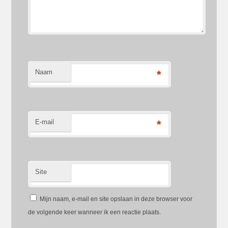
Naam
*
E-mail
*
Site
Mijn naam, e-mail en site opslaan in deze browser voor
de volgende keer wanneer ik een reactie plaats.