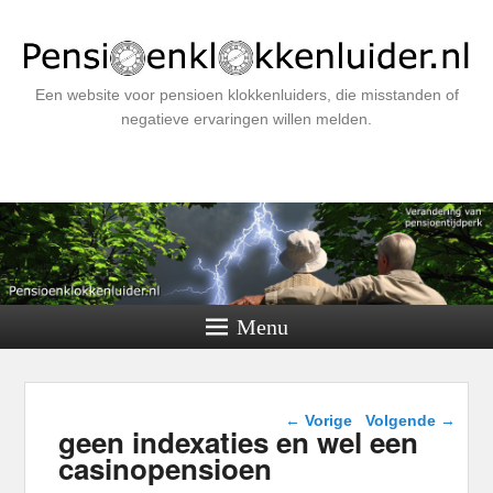
Een website voor pensioen klokkenluiders, die misstanden of
negatieve ervaringen willen melden.
Menu
Berichtnavigatie
←
Vorige
Volgende
→
geen indexaties en wel een
casinopensioen