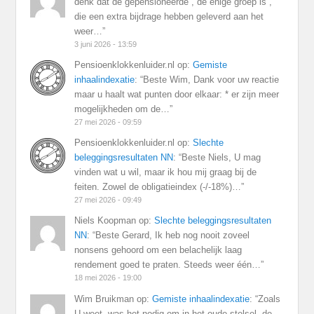
denk dat de gepensioneerde , de enige groep is ,
die een extra bijdrage hebben geleverd aan het
weer…
”
3 juni 2026 - 13:59
Pensioenklokkenluider.nl
op:
Gemiste
inhaalindexatie
: “
Beste Wim, Dank voor uw reactie
maar u haalt wat punten door elkaar: * er zijn meer
mogelijkheden om de…
”
27 mei 2026 - 09:59
Pensioenklokkenluider.nl
op:
Slechte
beleggingsresultaten NN
: “
Beste Niels, U mag
vinden wat u wil, maar ik hou mij graag bij de
feiten. Zowel de obligatieindex (-/-18%)…
”
27 mei 2026 - 09:49
Niels Koopman
op:
Slechte beleggingsresultaten
NN
: “
Beste Gerard, Ik heb nog nooit zoveel
nonsens gehoord om een belachelijk laag
rendement goed te praten. Steeds weer één…
”
18 mei 2026 - 19:00
Wim Bruikman
op:
Gemiste inhaalindexatie
: “
Zoals
U weet, was het nodig om in het oude stelsel, de