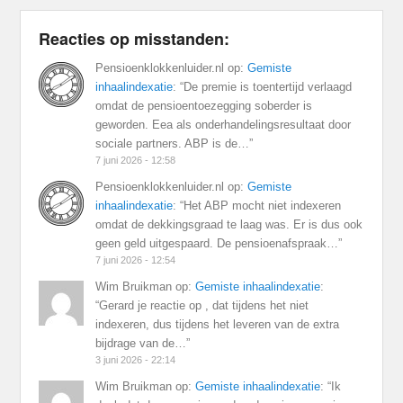
Reacties op misstanden:
Pensioenklokkenluider.nl
op:
Gemiste
inhaalindexatie
: “
De premie is toentertijd verlaagd
omdat de pensioentoezegging soberder is
geworden. Eea als onderhandelingsresultaat door
sociale partners. ABP is de…
”
7 juni 2026 - 12:58
Pensioenklokkenluider.nl
op:
Gemiste
inhaalindexatie
: “
Het ABP mocht niet indexeren
omdat de dekkingsgraad te laag was. Er is dus ook
geen geld uitgespaard. De pensioenafspraak…
”
7 juni 2026 - 12:54
Wim Bruikman
op:
Gemiste inhaalindexatie
:
“
Gerard je reactie op , dat tijdens het niet
indexeren, dus tijdens het leveren van de extra
bijdrage van de…
”
3 juni 2026 - 22:14
Wim Bruikman
op:
Gemiste inhaalindexatie
: “
Ik