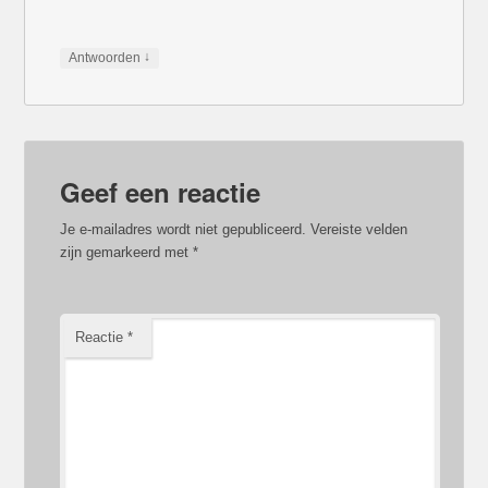
↓
Antwoorden
Geef een reactie
Je e-mailadres wordt niet gepubliceerd.
Vereiste velden
zijn gemarkeerd met
*
Reactie
*